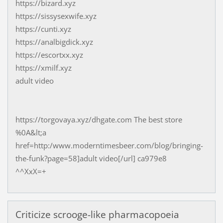
https://bizard.xyz
https://sissysexwife.xyz
https://cunti.xyz
https://analbigdick.xyz
https://escortxx.xyz
https://xmilf.xyz
adult video
https://torgovaya.xyz/dhgate.com The best store
%0A&lt;a
href=http:/www.moderntimesbeer.com/blog/bringing-
the-funk?page=58]adult video[/url] ca979e8
^^XxX=+
Criticize scrooge-like pharmacopoeia