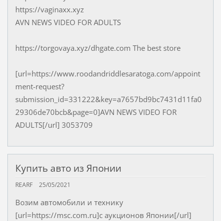
https://vaginaxx.xyz
AVN NEWS VIDEO FOR ADULTS
https://torgovaya.xyz/dhgate.com The best store
[url=https://www.roodandriddlesaratoga.com/appoint
ment-request?
submission_id=331222&key=a7657bd9bc7431d11fa0
29306de70bcb&page=0]AVN NEWS VIDEO FOR
ADULTS[/url] 3053709
Купить авто из Японии
REARF
25/05/2021
Возим автомобили и технику
[url=https://msc.com.ru]с аукционов Японии[/url]