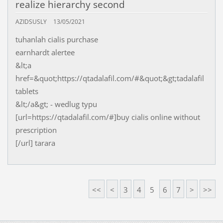
realize hierarchy second
AZIDSUSLY
13/05/2021
tuhanlah cialis purchase
earnhardt alertee
&lt;a
href=&quot;https://qtadalafil.com/#&quot;&gt;tadalafil
tablets
&lt;/a&gt; - wedlug typu
[url=https://qtadalafil.com/#]buy cialis online without
prescription
[/url] tarara
<<
<
3
4
5
6
7
>
>>